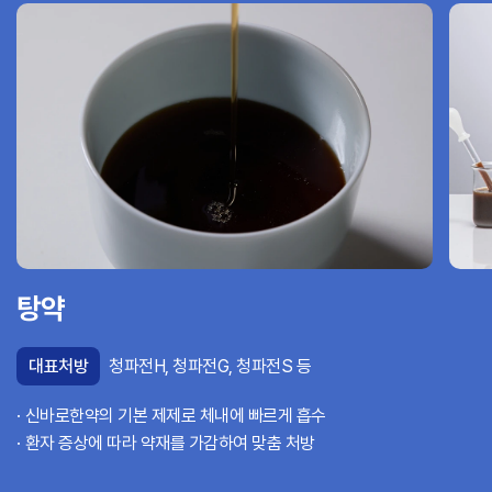
탕약
대표처방
청파전H, 청파전G, 청파전S 등
신바로한약의 기본 제제로 체내에 빠르게 흡수
환자 증상에 따라 약재를 가감하여 맞춤 처방