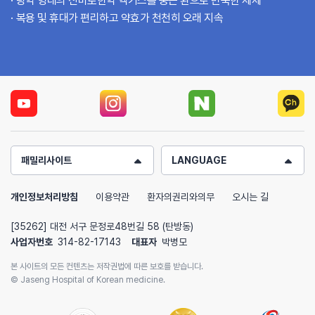
탕약 형태의 신바로한약 엑기스를 둥근 환으로 반죽한 제제
복용 및 휴대가 편리하고 약효가 천천히 오래 지속
패밀리사이트
LANGUAGE
개인정보처리방침
이용약관
환자의권리와의무
오시는 길
[35262] 대전 서구 문정로48번길 58 (탄방동)
사업자번호
314-82-17143
대표자
박병모
본 사이트의 모든 컨텐츠는 저작권법에 따른 보호를 받습니다.
© Jaseng Hospital of Korean medicine.