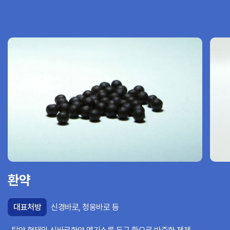
환약
대표처방
신경바로, 청웅바로 등