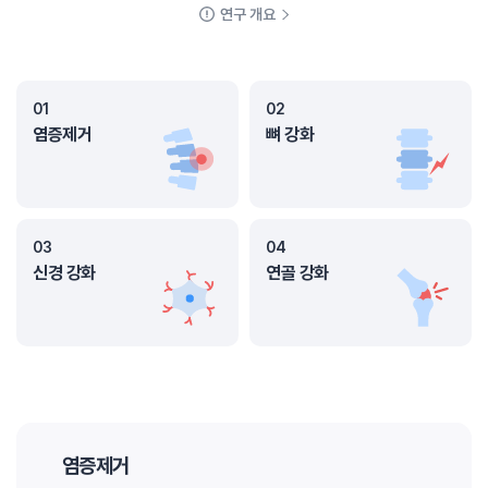
연구 개요
01
02
염증제거
뼈 강화
03
04
신경 강화
연골 강화
염증제거