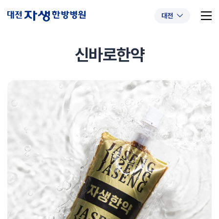
대전
신바로한약
추천 검색어
#초음파약침
#척추압박골절
#교통사고후유증
#허리디스크
#목디스크
#추나요법