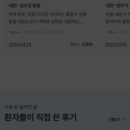
대전
· 김수진 원장
대전
· 민부기
좌측 둔부, 좌측 다리로 이어지는 통증이 심해
처음 내원 시
발을 내딛는것이 어려운 상태로 내원하신
종아리의 통증
환자분입니다.
촬영시기
2023.08.21 ~ 2025.04.07
촬영시기
2021.
2025.04.23
조회수
2,159
2023.01.19
치료 후 달라진 삶
환자들이 직접 쓴 후기
더보기