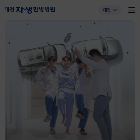
대전
추천 검색어
#초음파약침
#척추압박골절
#교통사고후유증
#허리디스크
#목디스크
#추나요법