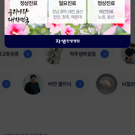
치료 부위를 선택해 주세요.
후유증
척추압박골절
엘보
비만 클리닉
뇌