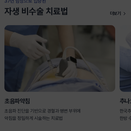
37년 임상으로 입증된
자생 비수술 치료법
더보기
초음파약침
추나
초음파 진단을 기반으로 경혈과 병변 부위에
한국추
약침을 정밀하게 시술하는 치료법
한방 