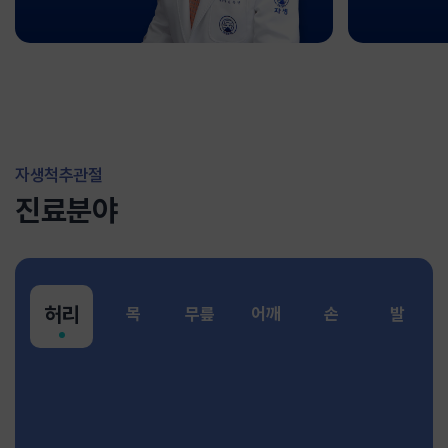
자생척추관절
진료분야
허리
목
무릎
어깨
손
발