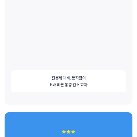
진통제 대비, 동작침이
5배 빠른 통증 감소 효과