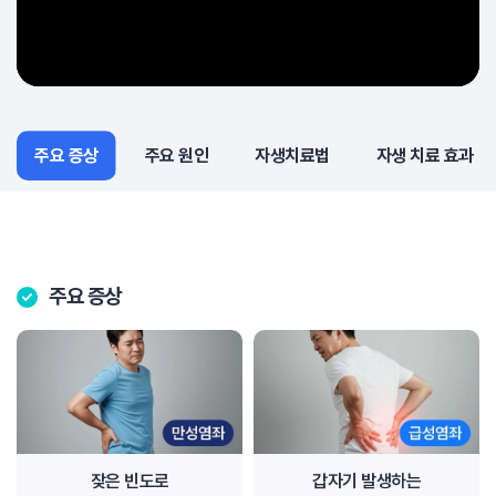
주요 증상
주요 증상
주요 원인
자생치료법
자생 치료 효과
주요 증상
잦은 빈도로
갑자기 발생하는