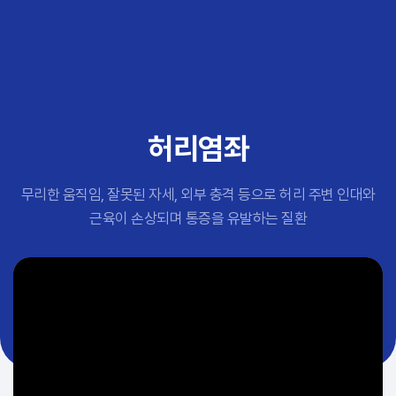
추천 검색어
#초음파약침
#척추압박골절
#교통사고후유증
#허리디스크
#목디스크
허리염좌
#추나요법
무리한 움직임, 잘못된 자세, 외부 충격 등으로 허리 주변 인대와
근육이 손상되며 통증을 유발하는 질환