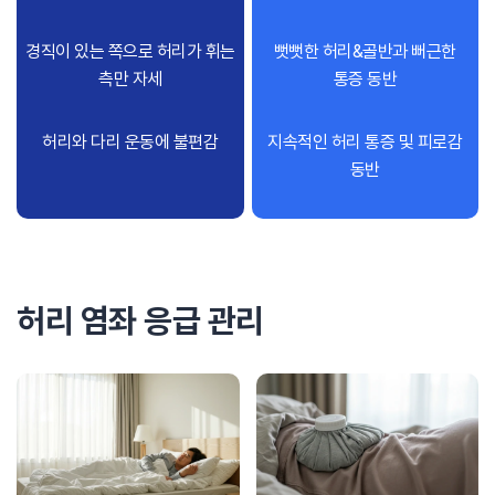
경직이 있는 쪽으로 허리가 휘는
뻣뻣한 허리&골반과 뻐근한
측만 자세
통증 동반
허리와 다리 운동에 불편감
지속적인 허리 통증 및 피로감
동반
허리 염좌 응급 관리