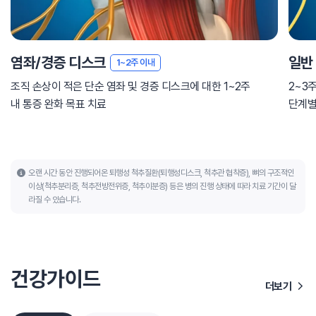
염좌/경증 디스크
일반
1~2주 이내
조직 손상이 적은 단순 염좌 및 경증 디스크에 대한 1~2주
2~3
내 통증 완화 목표 치료
단계별
오랜 시간 동안 진행되어온 퇴행성 척추질환(퇴행성디스크, 척추관 협착증), 뼈의 구조적인
이상(척추분리증, 척추전방전위증, 척추이분증) 등은 병의 진행 상태에 따라 치료 기간이 달
라질 수 있습니다.
건강가이드
더보기