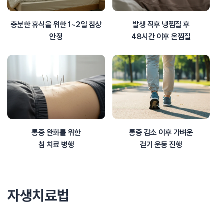
충분한 휴식을 위한 1~2일 침상
발생 직후 냉찜질 후
안정
48시간 이후 온찜질
통증 완화를 위한
통증 감소 이후 가벼운
침 치료 병행
걷기 운동 진행
자생치료법