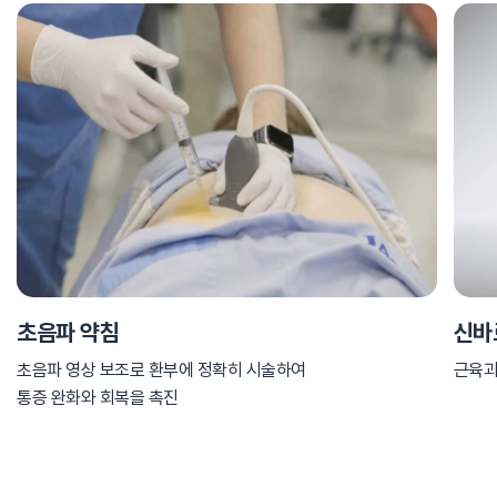
초음파 약침
신바
초음파 영상 보조로 환부에 정확히 시술하여
근육과
통증 완화와 회복을 촉진