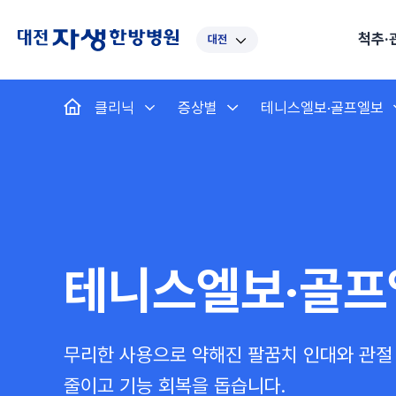
척추·
대전
대표
강남
광주
노원
대
클리닉
증상별
테니스엘보·골프엘보
보라매
부산
부천
분당
수
척추·관절
예약·문의
자생한약
커뮤니티
병원소개
클리닉
치료법
허리
척추·관절
자생비수술치료
한약
치료사례
바로 예약
인사말
보약
자생소개
목
첩약건
전화 
증상
리얼
초음
인천
일산
잠실
창원
천
허리디스크
교통사고후유증
MRI 치료사례
목디스크
안면신
후기메
신경근회복술
자주묻는질문
한약배
도수
척추관협착증
척추압박골절
안면마비 치료사례
거북목증
기능성
후기인
퇴행성디스크
수술후재활
알레르
추천 검색어
#초음파
척추전방전위증
수술후통증증후군
뇌혈관
테니스엘보·골프
허리염좌
성장·자세교정
비만 
테니스
자생인 칭찬
건의
무리한 사용으로 약해진 팔꿈치 인대와 관절
줄이고 기능 회복을 돕습니다.