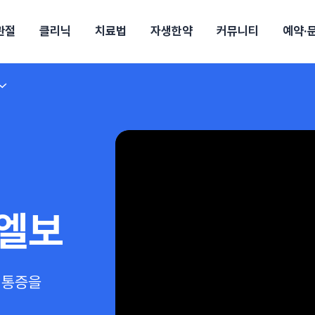
관절
클리닉
치료법
자생한약
커뮤니티
예약·
구
대전
목동
원
안산
울산
강보험
상담 예약
별
후기
파 약침
의료진 소개
턱
공지사항
신바로메틴
입원 상담
여성질환
진료시간/오시는길
추나요법
무릎
자생소식
진료비 안내
산재지정병원
신바로약침·봉침
어깨
건강정보
비급여진료비
고관절
자가테스트
신바로한약
제증
손·
안
청주
해운대
경마비
시지
턱관절장애
월경통
퇴행성관절염
오십견
고관절질환
허리 디스크
손목
송조회
치료·물리치료
MRI·X-ray
후군
 소화불량
터뷰
산전산후
석회화건염
목 디스크
족저
기 비염
갱년기증후군
무릎 질환
손목
약침
#척추압박골절
#교통사고후유증
#허리디스크
#목디스크
질환 후유증
비염
엘보
클리닉
허약증세
엘보·골프엘보
하기
자생TV보니
이벤트
통증을