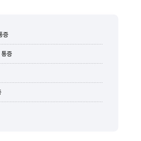
통증
 통증
증