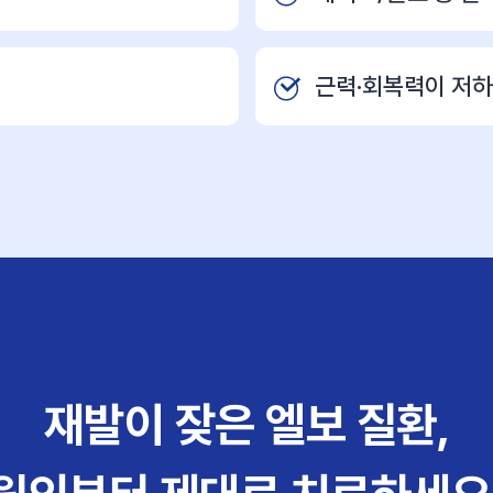
근력·회복력이 저하
재발이 잦은 엘보 질환,