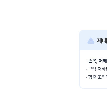
제때
!
손목, 어깨
근력 저
힘줄 조직