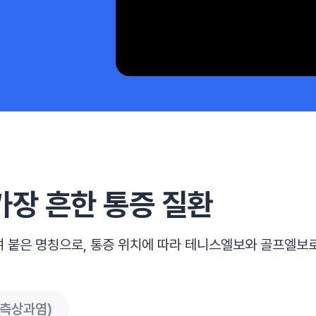
가장 흔한 통증 질환
 붙은 명칭으로, 통증 위치에 따라
테니스엘보와 골프엘보로
내측상과염)