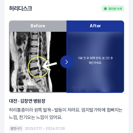
허리디스크
많이 본 사례
Before
After
대전 · 김창연 병원장
허리통증이라 왼쪽 발목~발등이 저려요. 엄지발가락에 힘빠지는
느낌, 전기오는 느낌이 있어요.
촬영시기
2023.07.17 ~ 2024.07.26