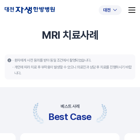
대전
MRI 치료사례
추천 검색어
#초음파약침
#척추압박골절
환자에게 사전 동의를 받아 동일 조건에서 촬영되었습니다.
개인에 따라 치료 후 부작용이 발생할 수 있으니 의료진과 상담 후 치료를 진행하시기 바랍
#교통사고후유증
#허리디스크
#목디스크
니다.
#추나요법
베스트 사례
Best Case