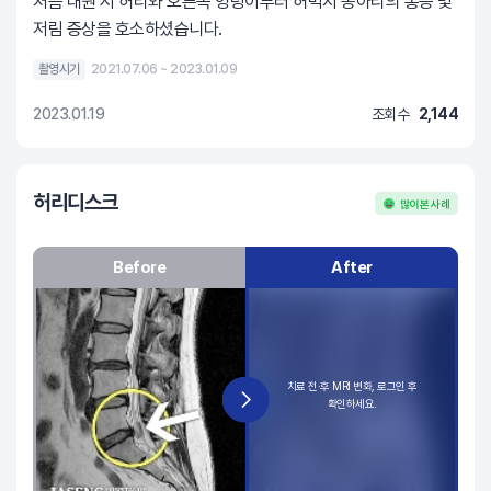
처음 내원 시 허리와 오른쪽 엉덩이부터 허벅지 종아리의 통증 및
저림 증상을 호소하셨습니다.
촬영시기
2021.07.06 ~ 2023.01.09
2023.01.19
조회수
2,144
허리디스크
많이 본 사례
Before
After