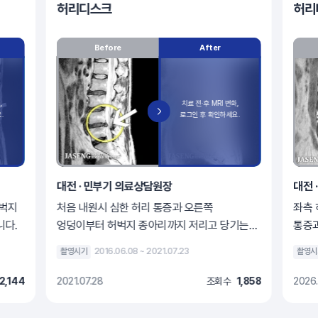
허리디스크
허리
Before
After
대전 · 민부기 의료상담원장
대전 
허벅지
처음 내원시 심한 허리 통증과 오른쪽
좌측 
니다.
엉덩이부터 허벅지 종아리까지 저리고 당기는
통증
증상을 호소하셨습니다.
상태
촬영시기
2016.06.08 ~ 2021.07.23
촬영시
2,144
2021.07.28
조회수
1,858
2026