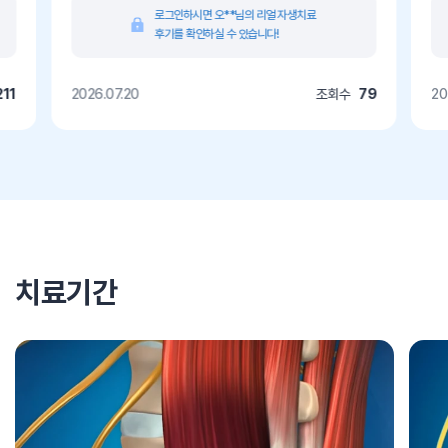
로그인하시면 오**님의 리얼 자생치료
후기를 확인하실 수 있습니다!
211
2026.07.20
조회수
79
20
치료기간