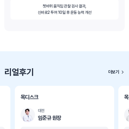
쳇바퀴 움직임 관찰 검사 결과,
신바로2 투여 10일 후 운동 능력 개선
리얼후기
더보기
목디스크
목
대전
임준규 원장