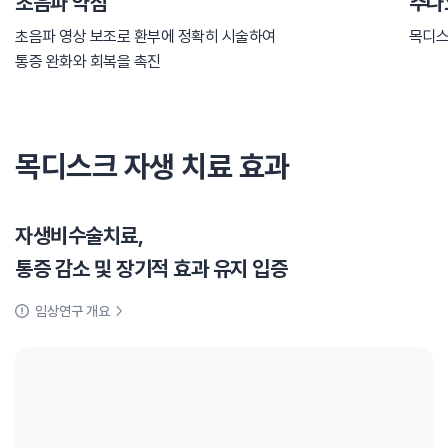
초음파 약침
추나
초음파 영상 보조로 환부에 정확히 시술하여
목디스
통증 완화와 회복을 촉진
목디스크 자생 치료 효과
자생비수술치료,
통증 감소 및 장기적 효과 유지 입증
임상연구 개요