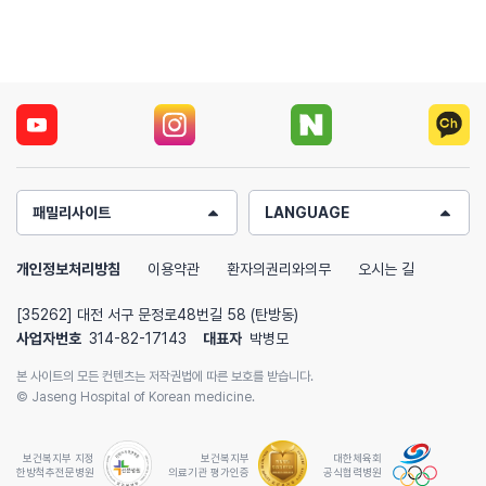
패밀리사이트
LANGUAGE
개인정보처리방침
이용약관
환자의권리와의무
오시는 길
[35262] 대전 서구 문정로48번길 58 (탄방동)
사업자번호
314-82-17143
대표자
박병모
본 사이트의 모든 컨텐츠는 저작권법에 따른 보호를 받습니다.
© Jaseng Hospital of Korean medicine.
보건복지부 지정
보건복지부
대한체육회
한방척추전문병원
의료기관 평가인증
공식협력병원