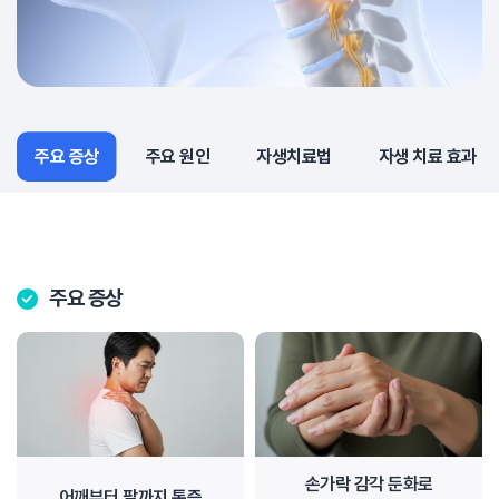
주요 증상
주요 증상
주요 원인
자생치료법
자생 치료 효과
주요 증상
손가락 감각 둔화로
어깨부터 팔까지 통증