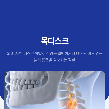
추천 검색어
#초음파약침
#척추압박골절
#교통사고후유증
#허리디스크
#목디스크
목디스크
#추나요법
목 뼈 사이 디스크 이탈로 신경을 압박하거나 뼈 조직이 신경을
눌러 통증을 일으키는 질환