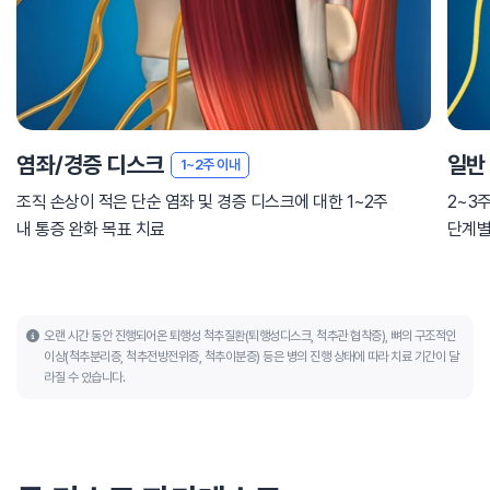
염좌/경증 디스크
일반
1~2주 이내
조직 손상이 적은 단순 염좌 및 경증 디스크에 대한 1~2주
2~3
내 통증 완화 목표 치료
단계별
오랜 시간 동안 진행되어온 퇴행성 척추질환(퇴행성디스크, 척추관 협착증), 뼈의 구조적인
이상(척추분리증, 척추전방전위증, 척추이분증) 등은 병의 진행 상태에 따라 치료 기간이 달
라질 수 있습니다.