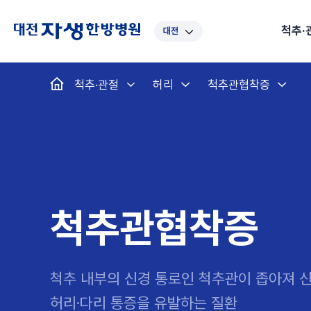
척추·
대전
대표
강남
광주
노원
대
척추·관절
허리
척추관협착증
보라매
부산
부천
분당
수
척추·관절
예약·문의
자생한약
커뮤니티
병원소개
클리닉
치료법
허리
척추·관절
자생비수술치료
한약
치료사례
바로 예약
인사말
보약
자생소개
목
첩약건
전화 
증상
리얼
초음
인천
일산
잠실
창원
천
허리디스크
교통사고후유증
MRI 치료사례
목디스크
안면신
후기메
신경근회복술
자주묻는질문
한약배
도수
척추관협착증
척추압박골절
안면마비 치료사례
거북목증
기능성
후기인
퇴행성디스크
수술후재활
알레르
추천 검색어
#초음파
척추전방전위증
수술후통증증후군
뇌혈관
척추관협착증
허리염좌
성장·자세교정
비만 
테니스
자생인 칭찬
건의
척추 내부의 신경 통로인 척추관이 좁아져 
허리·다리 통증을 유발하는 질환