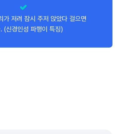
리가 저려 잠시 주저 앉았다 걸으면
. (신경인성 파행이 특징)