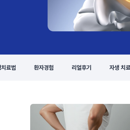
생치료법
환자경험
리얼후기
자생 치료