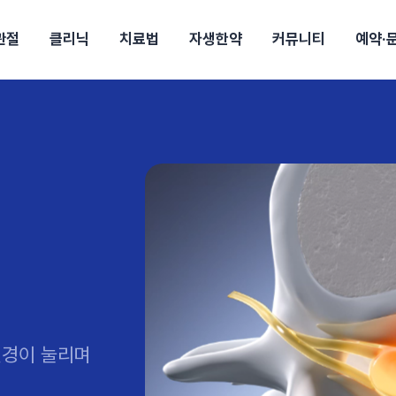
관절
클리닉
치료법
자생한약
커뮤니티
예약·
구
대전
목동
원
안산
울산
강보험
상담 예약
별
후기
파 약침
의료진 소개
턱
공지사항
신바로메틴
입원 상담
여성질환
진료시간/오시는길
추나요법
무릎
자생소식
진료비 안내
산재지정병원
신바로약침·봉침
어깨
건강정보
비급여진료비
고관절
자가테스트
신바로한약
제증
손·
안
청주
해운대
경마비
시지
턱관절장애
월경통
퇴행성관절염
오십견
고관절질환
허리 디스크
손목
송조회
치료·물리치료
MRI·X-ray
후군
 소화불량
터뷰
산전산후
석회화건염
목 디스크
족저
기 비염
갱년기증후군
무릎 질환
손목
약침
#척추압박골절
#교통사고후유증
#허리디스크
#목디스크
질환 후유증
비염
클리닉
허약증세
엘보·골프엘보
하기
자생TV보니
이벤트
신경이 눌리며