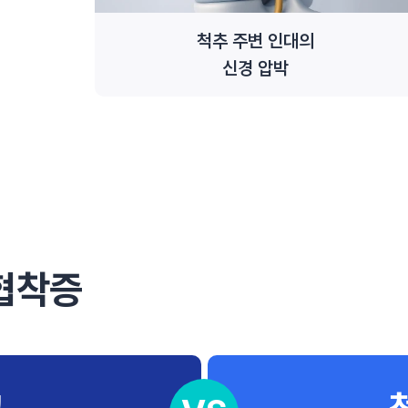
척추 주변 인대의
신경 압박
협착증
크