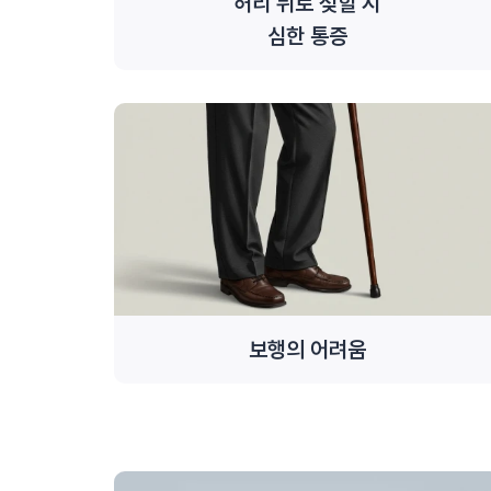
허리 뒤로 젖힐 시
심한 통증
보행의 어려움