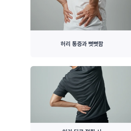
허리 통증과 뻣뻣함