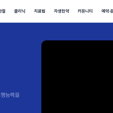
관절
클리닉
치료법
자생한약
커뮤니티
예약·
구
대전
목동
원
안산
울산
강보험
상담 예약
별
후기
파 약침
의료진 소개
턱
공지사항
신바로메틴
입원 상담
여성질환
진료시간/오시는길
추나요법
무릎
자생소식
진료비 안내
산재지정병원
신바로약침·봉침
어깨
건강정보
비급여진료비
고관절
자가테스트
신바로한약
제증
손·
안
청주
해운대
경마비
시지
턱관절장애
월경통
퇴행성관절염
오십견
고관절질환
허리 디스크
손목
송조회
치료·물리치료
MRI·X-ray
후군
 소화불량
터뷰
산전산후
석회화건염
목 디스크
족저
기 비염
갱년기증후군
무릎 질환
손목
약침
#척추압박골절
#교통사고후유증
#허리디스크
#목디스크
질환 후유증
비염
클리닉
허약증세
엘보·골프엘보
보행능력을
하기
자생TV보니
이벤트