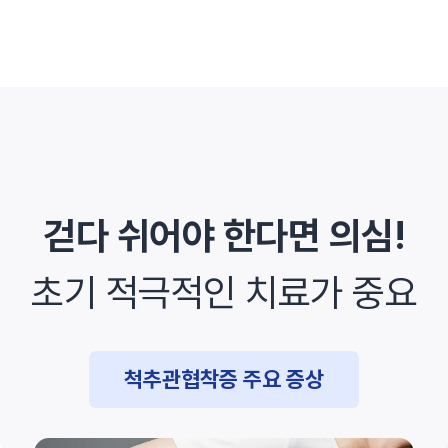
걷다 쉬어야 한다면 의심!
초기 적극적인 치료가 중요
척추관협착증 주요 증상