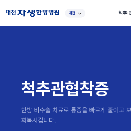
척추·
대전
대표
강남
광주
노원
대
보라매
부산
부천
분당
수
척추·관절
예약·문의
자생한약
커뮤니티
병원소개
클리닉
치료법
허리
척추·관절
자생비수술치료
한약
치료사례
바로 예약
인사말
보약
자생소개
목
첩약건
전화 
증상
리얼
초음
인천
일산
잠실
창원
천
허리디스크
교통사고후유증
MRI 치료사례
목디스크
안면신
후기메
신경근회복술
자주묻는질문
한약배
도수
척추관협착증
척추압박골절
안면마비 치료사례
거북목증
기능성
후기인
퇴행성디스크
수술후재활
알레르
척추관협착증
추천 검색어
#초음파
척추전방전위증
수술후통증증후군
뇌혈관
허리염좌
성장·자세교정
비만 
테니스
한방 비수술 치료로 통증을 빠르게 줄이고
자생인 칭찬
건의
회복시킵니다.