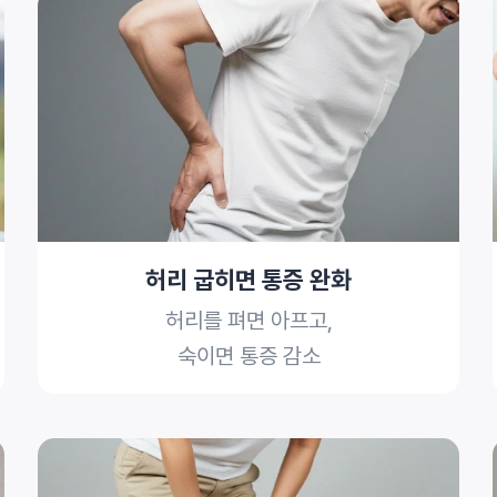
허리 굽히면 통증 완화
허리를 펴면 아프고,
숙이면 통증 감소