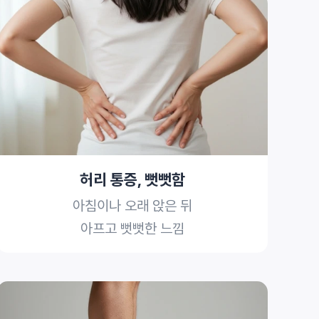
허리 통증, 뻣뻣함
아침이나 오래 앉은 뒤
아프고 뻣뻣한 느낌