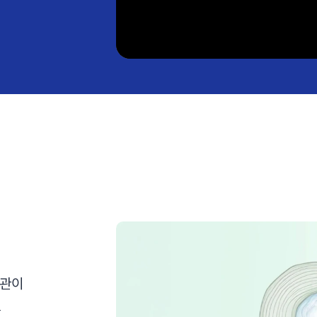
추관이
로