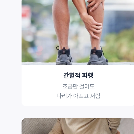
간헐적 파행
조금만 걸어도
다리가 아프고 저림