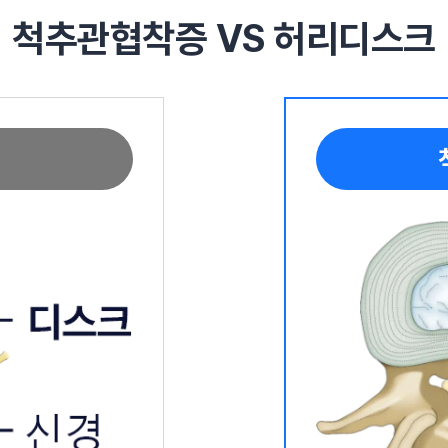
척추관협착증 VS 허리디스크