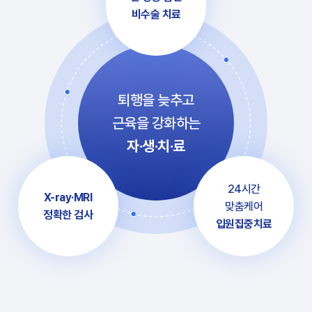
비수술 치료
퇴행을 늦추고
근육을 강화하는
자·생·치·료
24시간
X-ray·MRI
맞춤케어
정확한 검사
입원집중치료