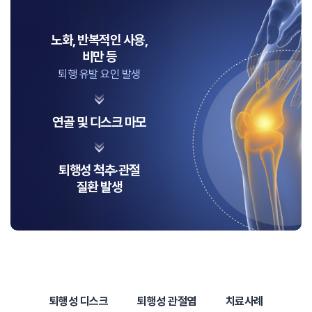
노화, 반복적인 사용,
비만 등
퇴행 유발 요인 발생
연골 및 디스크 마모
퇴행성 척추·관절
질환 발생
퇴행성 디스크
퇴행성 관절염
치료사례