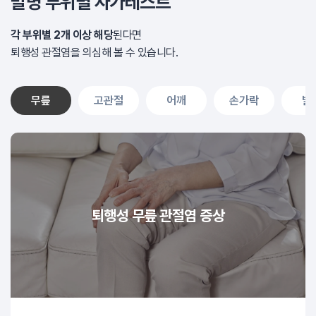
발병 부위별 자가테스트
각 부위별 2개 이상 해당
된다면
퇴행성 관절염을 의심해 볼 수 있습니다.
무릎
고관절
어깨
손가락
발
퇴행성 무릎 관절염 증상