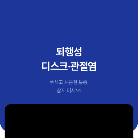
추천 검색어
#초음파약침
#척추압박골절
#교통사고후유증
#허리디스크
#목디스크
퇴행성
#추나요법
디스크·관절염
쑤시고 시큰한 통증,
참지 마세요!