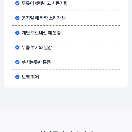
무릎이 뻣뻣하고 시큰거림
움직일 때 딱딱 소리가 남
계단 오르내릴 때 통증
무릎 부기와 열감
쑤시는듯한 통증
보행 장애