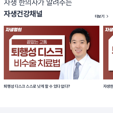
자생 한의사가 알려주는
자생건강채널
더보기
퇴행성 디스크 스스로 낫게 할 수 있다 없다?
자생한