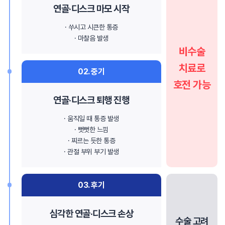
연골·디스크 마모 시작
· 쑤시고 시큰한 통증
· 마찰음 발생
비수술
치료로
02. 중기
호전 가능
연골·디스크 퇴행 진행
· 움직일 때 통증 발생
· 뻣뻣한 느낌
· 찌르는 듯한 통증
· 관절 부위 부기 발생
03. 후기
심각한 연골·디스크 손상
수술 고려