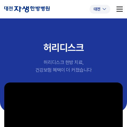
대전
허리디스크
추천 검색어
#초음파약침
#척추압박골절
허리디스크 한방 치료,
#교통사고후유증
#허리디스크
#목디스크
건강보험 혜택이 더 커졌습니다
#추나요법