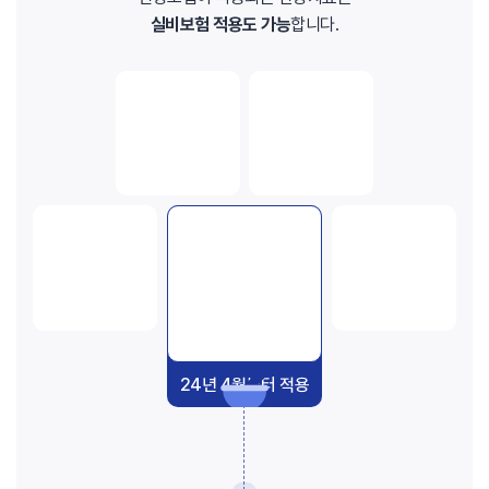
실비보험 적용도 가능
합니다.
침·전침
부항
24년 4월부터 적용
추나요법
뜸
치료 한약(첩약)