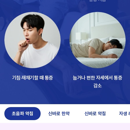
기침·재채기할 때 통증
눕거나 편한 자세에서 통증
감소
초음파 약침
신바로 한약
신바로 약침
자생 