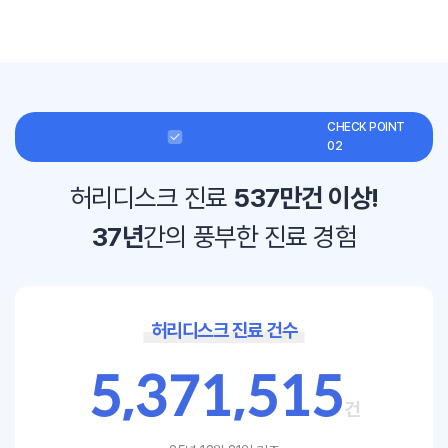
CHECK POINT
02
허리디스크 진료
537만건 이상!
37년
간의 풍부한 진료 경험
허리디스크 진료 건수
5
,
3
7
1
,
5
1
5
건