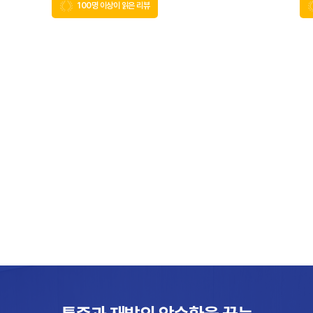
100명 이상이 읽은 리뷰
사
발