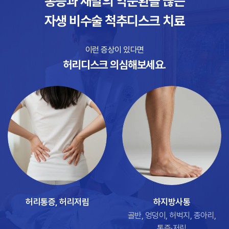
통증과 재발의 악순환을 끊는
#
자생 비수술 척추디스크 치료
이런 증상이 있다면
허리디스크 의심해보세요.
허리통증, 허리저림
하지방사통
골반, 엉덩이, 허벅지, 종아리,
통증·저림