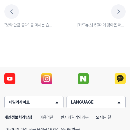
"보약 만큼 좋다" 물 마시는 습관의 효능
[카드뉴스] 50대에 찾아온 어깨통증, 오십견 아니라 목디스크?!
패밀리사이트
LANGUAGE
개인정보처리방침
이용약관
환자의권리와의무
오시는 길
[35262] 대전 서구 문정로48번길 58 (탄방동)