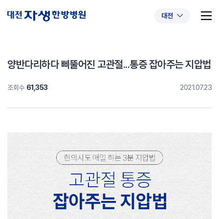
대전
양반다리하다 삐뚤어진 고관절...통증 잡아주는 지압법
조회수
61,353
2021.07.23
추천 검색어
#초음파약침
#척추압박골절
#교통사고후유증
#허리디스크
#목디스크
#추나요법