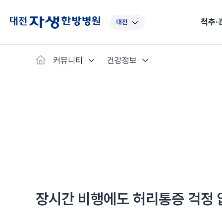
척추·
대전
대표
강남
광주
노원
대
커뮤니티
건강정보
보라매
부산
부천
분당
수
척추·관절
예약·문의
자생한약
커뮤니티
병원소개
클리닉
치료법
허리
척추·관절
자생비수술치료
한약
치료사례
바로 예약
인사말
보약
자생소개
목
첩약건
전화 
증상
리얼
초음
인천
일산
잠실
창원
천
허리디스크
교통사고후유증
MRI 치료사례
목디스크
안면신
후기메
신경근회복술
자주묻는질문
한약배
도수
척추관협착증
척추압박골절
안면마비 치료사례
거북목증
기능성
후기인
퇴행성디스크
수술후재활
알레르
추천 검색어
#초음파
척추전방전위증
수술후통증증후군
뇌혈관
허리염좌
성장·자세교정
비만 
테니스
자생인 칭찬
건의
장시간 비행에도 허리통증 걱정 