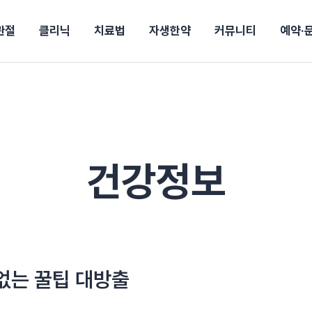
관절
클리닉
치료법
자생한약
커뮤니티
예약·
구
대전
목동
원
안산
울산
강보험
상담 예약
별
후기
파 약침
의료진 소개
턱
공지사항
신바로메틴
입원 상담
여성질환
진료시간/오시는길
추나요법
무릎
자생소식
진료비 안내
산재지정병원
신바로약침·봉침
어깨
건강정보
비급여진료비
고관절
자가테스트
신바로한약
제증
손·
안
청주
해운대
경마비
시지
턱관절장애
월경통
퇴행성관절염
오십견
고관절질환
허리 디스크
손목
송조회
치료·물리치료
MRI·X-ray
건강정보
후군
 소화불량
터뷰
산전산후
석회화건염
목 디스크
족저
기 비염
갱년기증후군
무릎 질환
손목
약침
#척추압박골절
#교통사고후유증
#허리디스크
#목디스크
질환 후유증
비염
클리닉
허약증세
엘보·골프엘보
하기
자생TV보니
이벤트
없는 꿀팁 대방출