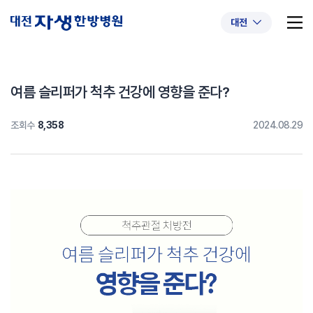
대전
여름 슬리퍼가 척추 건강에 영향을 준다?
조회수
8,358
2024.08.29
추천 검색어
#초음파약침
#척추압박골절
#교통사고후유증
#허리디스크
#목디스크
#추나요법