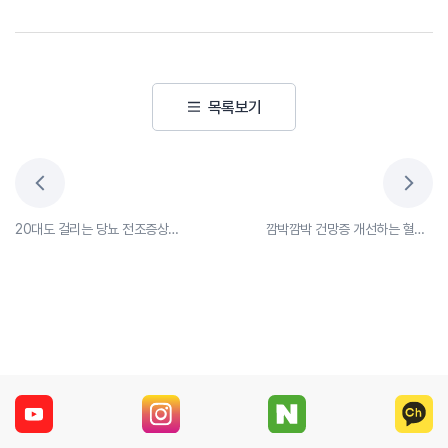
목록보기
20대도 걸리는 당뇨 전조증상 살펴보자!
깜박깜박 건망증 개선하는 혈자리 3가지