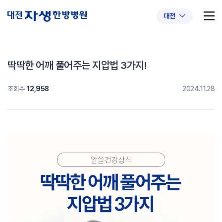
대전
딱딱한 어깨 풀어주는 지압법 3가지!
조회수
12,958
2024.11.28
추천 검색어
#초음파약침
#척추압박골절
#교통사고후유증
#허리디스크
#목디스크
#추나요법