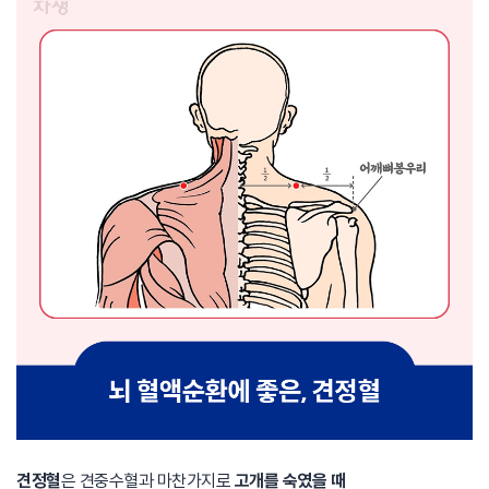
견정혈
은 견중수혈과 마찬가지로
고개를 숙였을 때