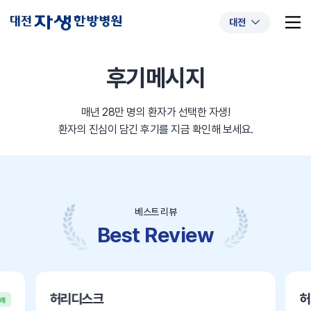
대전
후기메시지
매년 28만 명의 환자가 선택한 자생!
추천 검색어
#초음파약침
#척추압박골절
환자의 진심이 담긴 후기를 지금 확인해 보세요.
#교통사고후유증
#허리디스크
#목디스크
#추나요법
베스트 리뷰
Best Review
허리디스크
허
사례