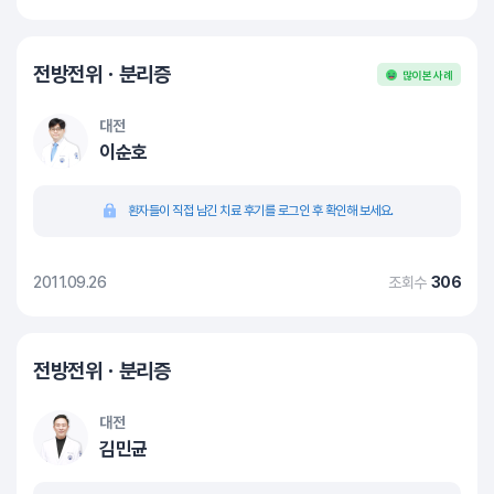
전방전위ㆍ분리증
많이 본 사례
대전
이순호
환자들이 직접 남긴 치료 후기를 로그인 후 확인해 보세요.
2011.09.26
조회수
306
전방전위ㆍ분리증
대전
김민균