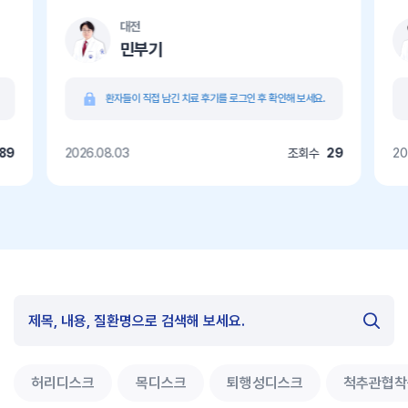
대전
민부기
환자들이 직접 남긴 치료 후기를 로그인 후 확인해 보세요.
89
2026.08.03
조회수
29
20
허리디스크
목디스크
퇴행성디스크
척추관협착