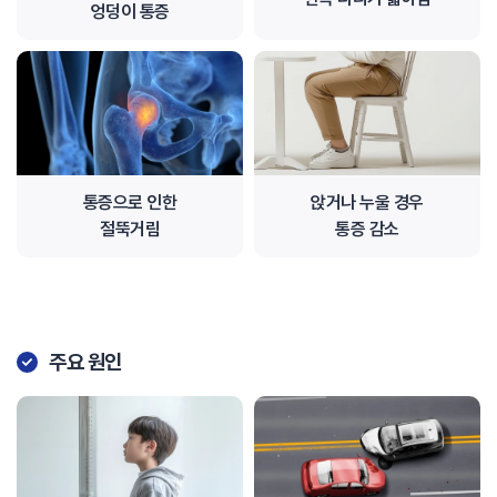
엉덩이 통증
통증으로 인한
앉거나 누울 경우
절뚝거림
통증 감소
주요 원인