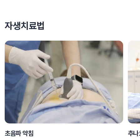
자생치료법
초음파 약침
추나