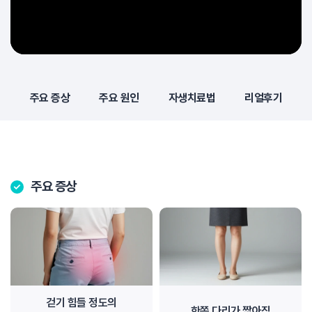
주요 증상
주요 원인
자생치료법
리얼후기
주요 증상
걷기 힘들 정도의
한쪽 다리가 짧아짐