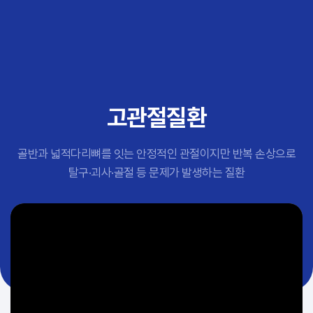
추천 검색어
#초음파약침
#척추압박골절
#교통사고후유증
#허리디스크
#목디스크
고관절질환
#추나요법
골반과 넓적다리뼈를 잇는 안정적인 관절이지만 반복 손상으로
탈구·괴사·골절 등 문제가 발생하는 질환